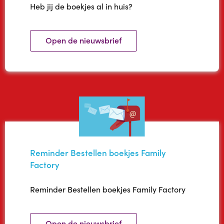
Heb jij de boekjes al in huis?
Ons aanbod
Open de nieuwsbrief
Ons aanbod
Dikkertje Dap Kinderopvang Plus
Plus in het kwadraat
Samen voor Taal
Twinkeltje Opvoedondersteuning
Reminder Bestellen boekjes Family
Factory
Van Kansarm naar Kansrijk
Reminder Bestellen boekjes Family Factory
WeTime
Open de nieuwsbrief