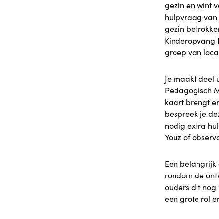
gezin en wint 
hulpvraag van h
gezin betrokken
Kinderopvang Pl
groep van loca
Je maakt deel 
Pedagogisch Me
kaart brengt e
bespreek je de
nodig extra hu
Youz of observ
Een belangrijk 
rondom de ontw
ouders dit nog 
een grote rol e