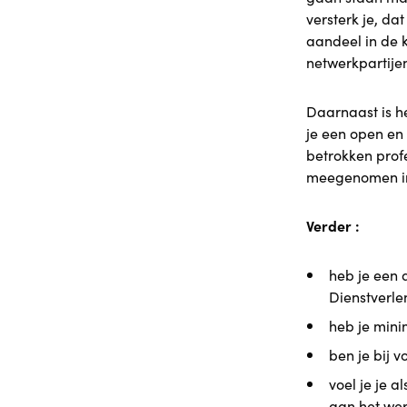
versterk je, da
aandeel in de 
netwerkpartijen
Daarnaast is h
je een open en 
betrokken prof
meegenomen in
Verder :
heb je een 
Dienstverle
heb je minim
ben je bij v
voel je je a
aan het wer