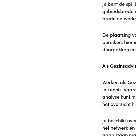
Je bent de spil
gebiedsbrede n
brede netwerko
De plaatsing va
bereiken, hier 
doorpakken en 
Als Gezinsadv
Werken als Gezi
je kennis, vaar
analyse kunt m
het overzicht 
Je beschikt ov
het netwerk én 
gaan staan maa