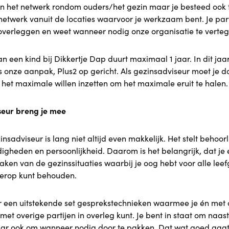
 in het netwerk rondom ouders/het gezin maar je besteed ook 
etwerk vanuit de locaties waarvoor je werkzaam bent. Je part
verleggen en weet wanneer nodig onze organisatie te verte
n een kind bij Dikkertje Dap duurt maximaal 1 jaar. In dit jaar 
is onze aanpak, Plus2 op gericht. Als gezinsadviseur moet je 
het maximale willen inzetten om het maximale eruit te halen.
iseur breng je mee
nsadviseur is lang niet altijd even makkelijk. Het stelt behoorl
digheden en persoonlijkheid. Daarom is het belangrijk, dat je
aken van de gezinssituaties waarbij je oog hebt voor alle lee
hierop kunt behouden.
er een uitstekende set gesprekstechnieken waarmee je én met
met overige partijen in overleg kunt. Je bent in staat om naas
r ook om wanneer nodig door te pakken. Dat wat goed gaat 