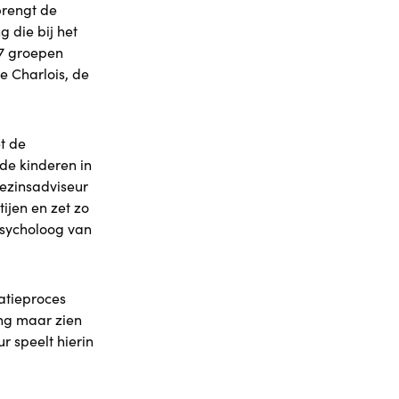
brengt de
 die bij het
 7 groepen
e Charlois, de
t de
de kinderen in
ezinsadviseur
ijen en zet zo
psycholoog van
tatieproces
ing maar zien
r speelt hierin