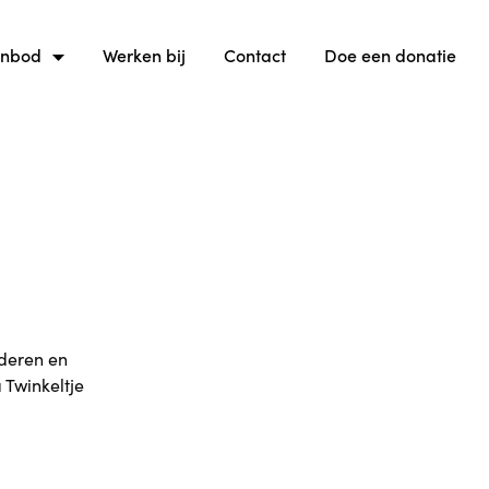
anbod
Werken bij
Contact
Doe een donatie
nderen en
 Twinkeltje