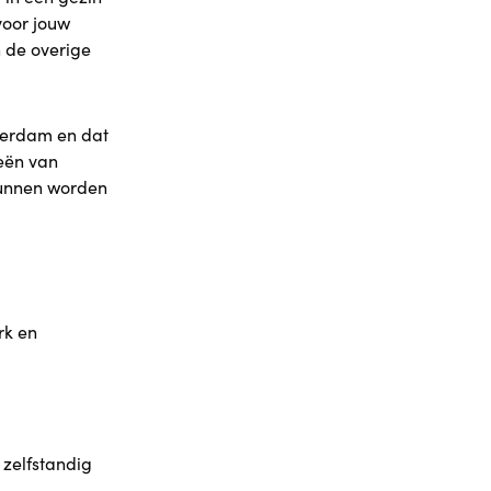
voor jouw
 de overige
tterdam en dat
eeën van
kunnen worden
rk en
 zelfstandig