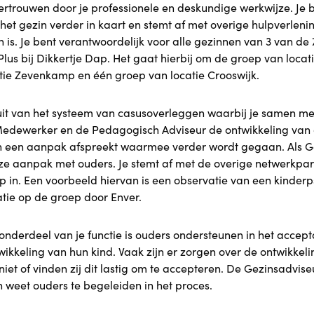
vertrouwen door je professionele en deskundige werkwijze. Je 
et gezin verder in kaart en stemt af met overige hulpverlening
 is. Je bent verantwoordelijk voor alle gezinnen van 3 van de
us bij Dikkertje Dap. Het gaat hierbij om de groep van locati
tie Zevenkamp en één groep van locatie Crooswijk.
uit van het systeem van casusoverleggen waarbij je samen me
dewerker en de Pedagogisch Adviseur de ontwikkeling van 
n een aanpak afspreekt waarmee verder wordt gegaan. Als G
ze aanpak met ouders. Je stemt af met de overige netwerkpart
lp in. Een voorbeeld hiervan is een observatie van een kinder
atie op de groep door Enver.
onderdeel van je functie is ouders ondersteunen in het accep
ikkeling van hun kind. Vaak zijn er zorgen over de ontwikkel
niet of vinden zij dit lastig om te accepteren. De Gezinsadviseu
n weet ouders te begeleiden in het proces.