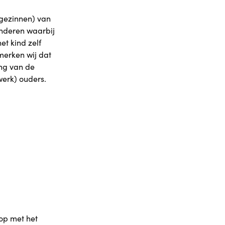
(gezinnen) van
inderen waarbij
et kind zelf
 merken wij dat
ing van de
werk) ouders.
op met het