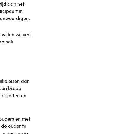
tijd aan het
icipeert in
genwoordigen.
willen wij veel
dan ook
ijke eisen aan
 een brede
fgebieden en
 ouders én met
t de ouder te
in een gezin