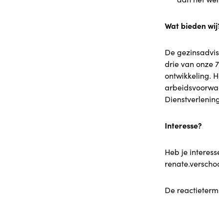
Wat bieden wij
De gezinsadvise
drie van onze 7
ontwikkeling. H
arbeidsvoorwaa
Dienstverlenin
Interesse?
Heb je interess
renate.verscho
De reactietermi