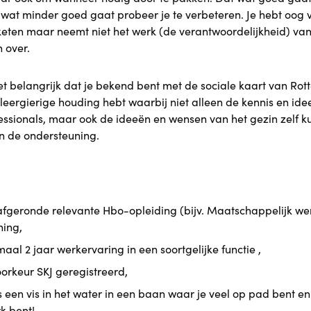
t wat minder goed gaat probeer je te verbeteren. Je hebt oog 
keten maar neemt niet het werk (de verantwoordelijkheid) van
 over.
et belangrijk dat je bekend bent met de sociale kaart van Ro
leergierige houding hebt waarbij niet alleen de kennis en id
essionals, maar ook de ideeën en wensen van het gezin zelf 
 de ondersteuning.
afgeronde relevante Hbo-opleiding (bijv. Maatschappelijk we
ning,
aal 2 jaar werkervaring in een soortgelijke functie ,
oorkeur SKJ geregistreerd,
ls een vis in het water in een baan waar je veel op pad bent en
k bent!