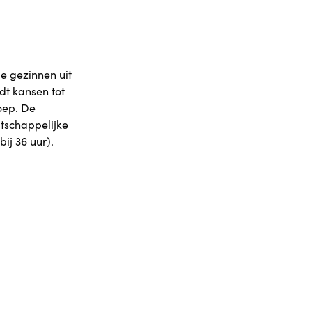
le gezinnen uit
dt kansen tot
oep. De
tschappelijke
ij 36 uur).