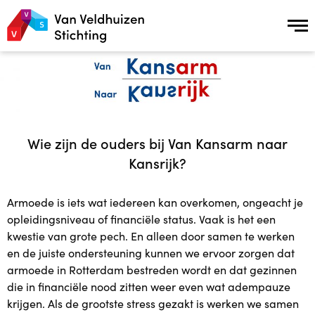
Over ons
Over ons
Wie zijn de ouders bij Van Kansarm naar
Missie en Visie
Kansrijk?
Geschiedenis
Armoede is iets wat iedereen kan overkomen, ongeacht je
opleidingsniveau of financiële status. Vaak is het een
Samenwerking en Netwerkpartners
kwestie van grote pech. En alleen door samen te werken
en de juiste ondersteuning kunnen we ervoor zorgen dat
ANBI status
armoede in Rotterdam bestreden wordt en dat gezinnen
die in financiële nood zitten weer even wat adempauze
Onderzoek naar de effecten van Plusopvang
krijgen. Als de grootste stress gezakt is werken we samen