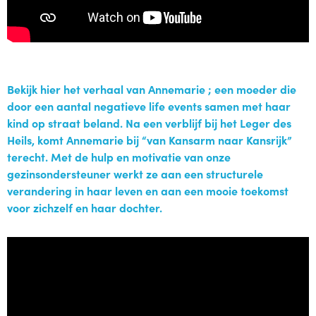
Bekijk hier het verhaal van Annemarie ; een moeder die
door een aantal negatieve life events samen met haar
kind op straat beland. Na een verblijf bij het Leger des
Heils, komt Annemarie bij “van Kansarm naar Kansrijk”
terecht. Met de hulp en motivatie van onze
gezinsondersteuner werkt ze aan een structurele
verandering in haar leven en aan een mooie toekomst
voor zichzelf en haar dochter.