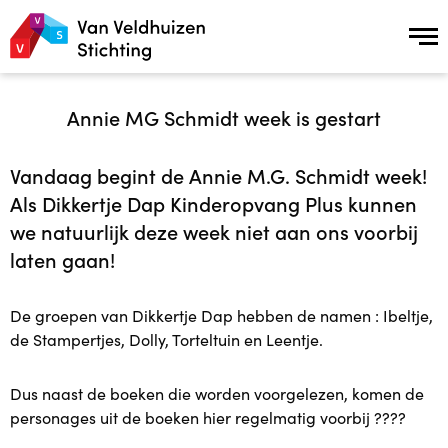
Over ons
Annie MG Schmidt week is gestart
Over ons
Vandaag begint de Annie M.G. Schmidt week!
Als Dikkertje Dap Kinderopvang Plus kunnen
Missie en Visie
we natuurlijk deze week niet aan ons voorbij
laten gaan!
Geschiedenis
De groepen van Dikkertje Dap hebben de namen : Ibeltje,
Samenwerking en Netwerkpartners
de Stampertjes, Dolly, Torteltuin en Leentje.
ANBI status
Dus naast de boeken die worden voorgelezen, komen de
personages uit de boeken hier regelmatig voorbij ????
Onderzoek naar de effecten van Plusopvang