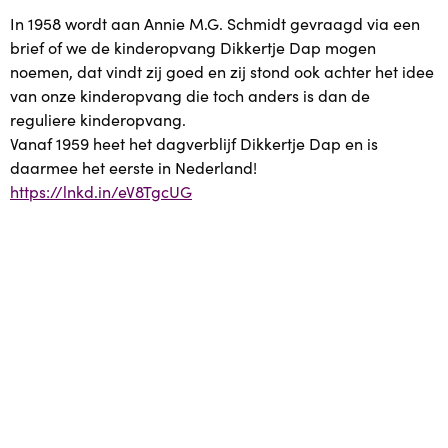
In 1958 wordt aan Annie M.G. Schmidt gevraagd via een
Ons aanbod
brief of we de kinderopvang Dikkertje Dap mogen
noemen, dat vindt zij goed en zij stond ook achter het idee
Ons aanbod
van onze kinderopvang die toch anders is dan de
reguliere kinderopvang.
Dikkertje Dap Kinderopvang Plus
Vanaf 1959 heet het dagverblijf Dikkertje Dap en is
daarmee het eerste in Nederland!
Plus in het kwadraat
https://lnkd.in/eV8TgcUG
Samen voor Taal
Videospeler
Twinkeltje Opvoedondersteuning
Van Kansarm naar Kansrijk
WeTime