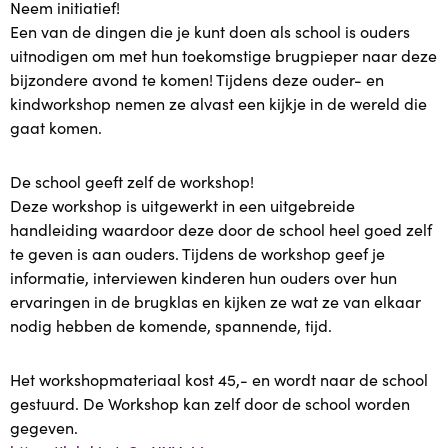
Neem initiatief!
Ons aanbod
Een van de dingen die je kunt doen als school is ouders
uitnodigen om met hun toekomstige brugpieper naar deze
bijzondere avond te komen! Tijdens deze ouder- en
Ons aanbod
kindworkshop nemen ze alvast een kijkje in de wereld die
gaat komen.
Dikkertje Dap Kinderopvang Plus
De school geeft zelf de workshop!
Plus in het kwadraat
Deze workshop is uitgewerkt in een uitgebreide
handleiding waardoor deze door de school heel goed zelf
Samen voor Taal
te geven is aan ouders. Tijdens de workshop geef je
informatie, interviewen kinderen hun ouders over hun
Twinkeltje Opvoedondersteuning
ervaringen in de brugklas en kijken ze wat ze van elkaar
nodig hebben de komende, spannende, tijd.
Van Kansarm naar Kansrijk
Het workshopmateriaal kost 45,- en wordt naar de school
WeTime
gestuurd. De Workshop kan zelf door de school worden
gegeven.