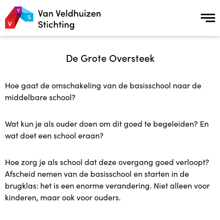
Over ons
De Grote Oversteek
Over ons
Hoe gaat de omschakeling van de basisschool naar de
middelbare school?
Missie en Visie
Wat kun je als ouder doen om dit goed te begeleiden? En
Geschiedenis
wat doet een school eraan?
Samenwerking en Netwerkpartners
Hoe zorg je als school dat deze overgang goed verloopt?
Afscheid nemen van de basisschool en starten in de
ANBI status
brugklas: het is een enorme verandering. Niet alleen voor
kinderen, maar ook voor ouders.
Onderzoek naar de effecten van Plusopvang