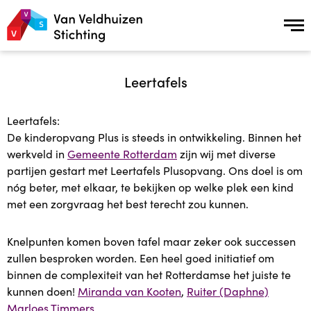
Over ons
Leertafels
Over ons
Leertafels:
De kinderopvang Plus is steeds in ontwikkeling. Binnen het
Missie en Visie
werkveld in
Gemeente Rotterdam
zijn wij met diverse
partijen gestart met Leertafels Plusopvang. Ons doel is om
Geschiedenis
nóg beter, met elkaar, te bekijken op welke plek een kind
met een zorgvraag het best terecht zou kunnen.
Samenwerking en Netwerkpartners
Knelpunten komen boven tafel maar zeker ook successen
ANBI status
zullen besproken worden. Een heel goed initiatief om
binnen de complexiteit van het Rotterdamse het juiste te
kunnen doen!
Miranda van Kooten
,
Ruiter (Daphne)
Onderzoek naar de effecten van Plusopvang
Marloes Timmers