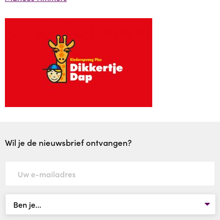
Ons aanbod
Ons aanbod
Dikkertje Dap Kinderopvang Plus
Plus in het kwadraat
Samen voor Taal
Wil je de nieuwsbrief ontvangen?
Twinkeltje Opvoedondersteuning
Van Kansarm naar Kansrijk
WeTime