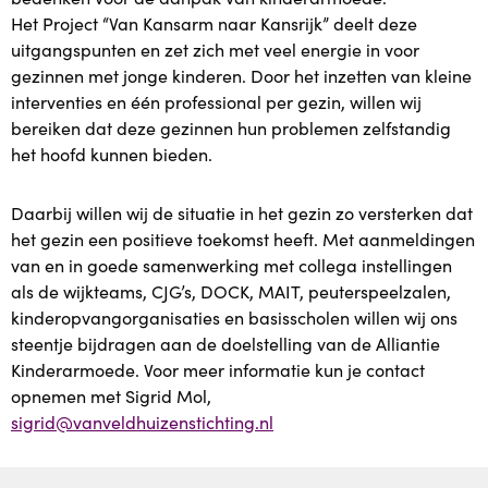
Het Project “Van Kansarm naar Kansrijk” deelt deze
Ons aanbod
uitgangspunten en zet zich met veel energie in voor
gezinnen met jonge kinderen. Door het inzetten van kleine
Ons aanbod
interventies en één professional per gezin, willen wij
bereiken dat deze gezinnen hun problemen zelfstandig
Dikkertje Dap Kinderopvang Plus
het hoofd kunnen bieden.
Plus in het kwadraat
Daarbij willen wij de situatie in het gezin zo versterken dat
het gezin een positieve toekomst heeft. Met aanmeldingen
Samen voor Taal
van en in goede samenwerking met collega instellingen
als de wijkteams, CJG’s, DOCK, MAIT, peuterspeelzalen,
kinderopvangorganisaties en basisscholen willen wij ons
Twinkeltje Opvoedondersteuning
steentje bijdragen aan de doelstelling van de Alliantie
Kinderarmoede. Voor meer informatie kun je contact
Van Kansarm naar Kansrijk
opnemen met
Sigrid Mol,
sigrid@vanveldhuizenstichting.nl
WeTime