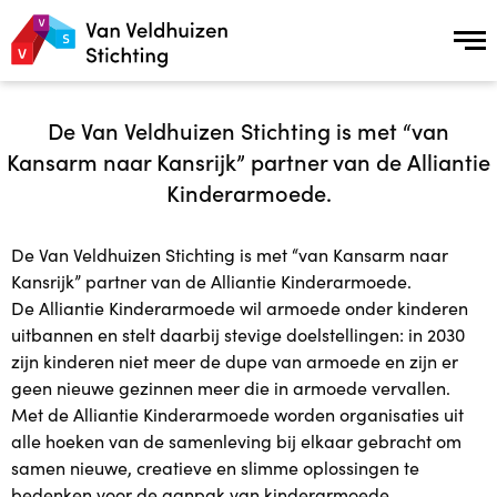
Over ons
De Van Veldhuizen Stichting is met “van
Kansarm naar Kansrijk” partner van de Alliantie
Over ons
Kinderarmoede.
Missie en Visie
De Van Veldhuizen Stichting is met “van Kansarm naar
Kansrijk” partner van de Alliantie Kinderarmoede.
Geschiedenis
De Alliantie Kinderarmoede wil armoede onder kinderen
uitbannen en stelt daarbij stevige doelstellingen: in 2030
Samenwerking en Netwerkpartners
zijn kinderen niet meer de dupe van armoede en zijn er
geen nieuwe gezinnen meer die in armoede vervallen.
ANBI status
Met de Alliantie Kinderarmoede worden organisaties uit
alle hoeken van de samenleving bij elkaar gebracht om
samen nieuwe, creatieve en slimme oplossingen te
Onderzoek naar de effecten van Plusopvang
bedenken voor de aanpak van kinderarmoede.