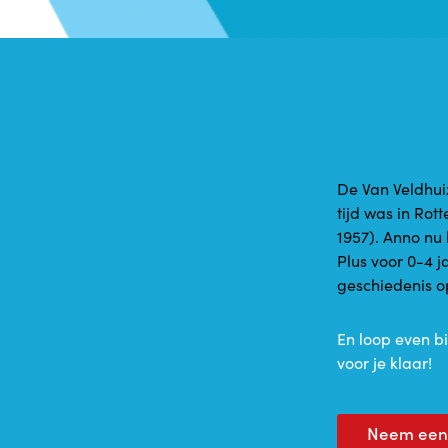
De Van Veldhui
tijd was in Ro
1957). Anno nu
Plus voor 0-4 j
geschiedenis 
En loop even bi
voor je klaar!
Neem een k